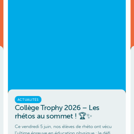
ACTUALITÉS
Collège Trophy 2026 – Les
rhétos au sommet ! 🏆✨
Ce vendredi 5 juin, nos élèves de rhéto ont vécu
l’ultime épreuve en éducation physique : le défi