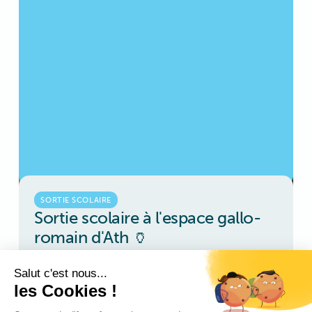
SORTIE SCOLAIRE
Sortie scolaire à l'espace gallo-
romain d'Ath 🏺
Ce mardi, nos latinistes de 2e année se sont rendus
à l’Espace gallo-romain d’Ath.